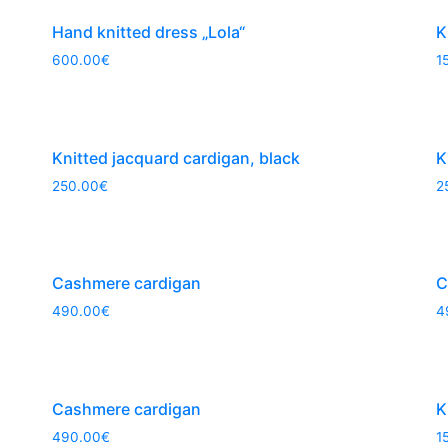
Hand knitted dress „Lola“
K
600.00
€
1
Knitted jacquard cardigan, black
K
250.00
€
2
Cashmere cardigan
C
490.00
€
4
Cashmere cardigan
K
490.00
€
1