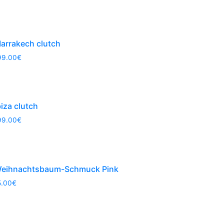
arrakech clutch
99.00
€
biza clutch
99.00
€
eihnachtsbaum-Schmuck Pink
5.00
€