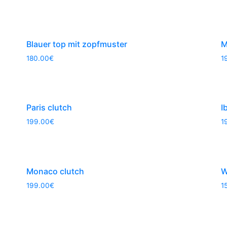
Blauer top mit zopfmuster
M
180.00
€
1
Paris clutch
I
199.00
€
1
Monaco clutch
W
199.00
€
1