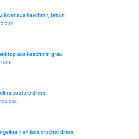
ullover aus kaschmir, braun
20.00
€
anktop aus kaschmir, grau
0.00
€
elina couture dress
,400.00
€
ngelina irish lace crochet dress