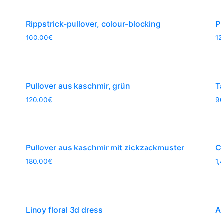
Rippstrick-pullover, colour-blocking
P
160.00
€
1
Pullover aus kaschmir, grün
T
120.00
€
9
Pullover aus kaschmir mit zickzackmuster
C
180.00
€
1
Linoy floral 3d dress
A