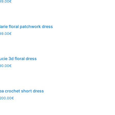
99.00
€
arie floral patchwork dress
99.00
€
ucie 3d floral dress
90.00
€
ea crochet short dress
,200.00
€