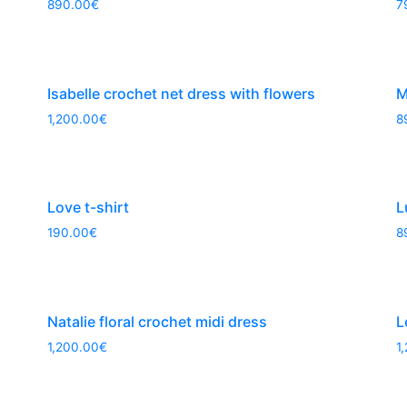
890.00
€
7
Isabelle crochet net dress with flowers
M
1,200.00
€
8
Love t-shirt
L
190.00
€
8
Natalie floral crochet midi dress
L
1,200.00
€
1